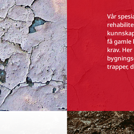
Vår spesi
rehabilit
kunnskape
få gamle 
krav. Her
bygnings
trapper, 