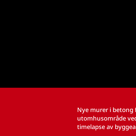
Nye murer i betong f
utomhusområde ved 
timelapse av byggea