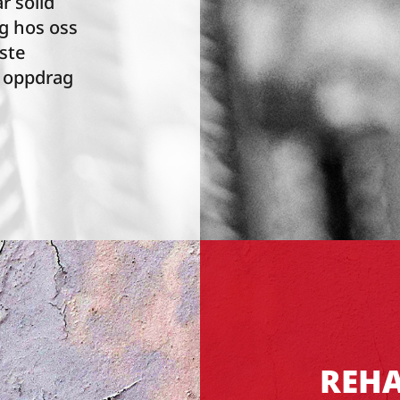
r solid
g hos oss
este
e oppdrag
REHA