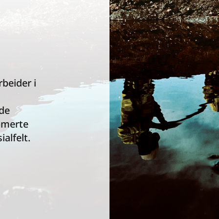
beider i
ode
omerte
alfelt.