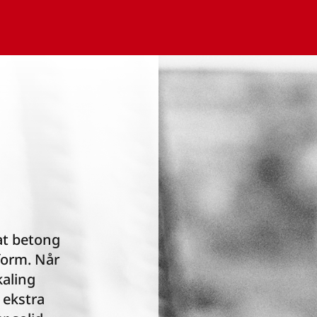
g
 at betong
form. Når
kaling
 ekstra